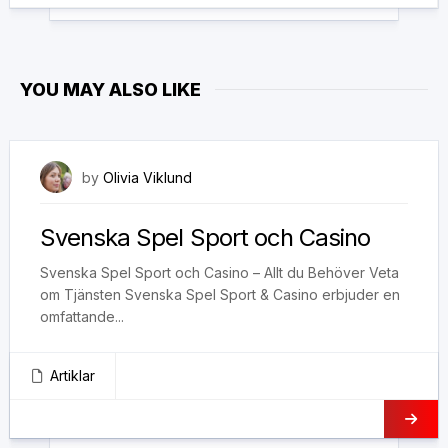
YOU MAY ALSO LIKE
9 december, 2024
by
Olivia Viklund
Svenska Spel Sport och Casino
Svenska Spel Sport och Casino – Allt du Behöver Veta
om Tjänsten Svenska Spel Sport & Casino erbjuder en
omfattande...
Artiklar