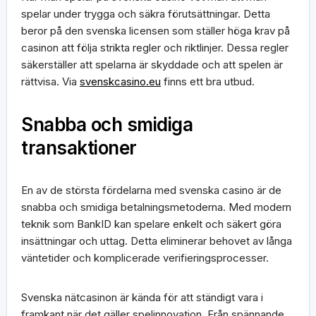
spelar under trygga och säkra förutsättningar. Detta
beror på den svenska licensen som ställer höga krav på
casinon att följa strikta regler och riktlinjer. Dessa regler
säkerställer att spelarna är skyddade och att spelen är
rättvisa. Via
svenskcasino.eu
finns ett bra utbud.
Snabba och smidiga
transaktioner
En av de största fördelarna med svenska casino är de
snabba och smidiga betalningsmetoderna. Med modern
teknik som BankID kan spelare enkelt och säkert göra
insättningar och uttag. Detta eliminerar behovet av långa
väntetider och komplicerade verifieringsprocesser.
Svenska nätcasinon är kända för att ständigt vara i
framkant när det gäller spelinnovation. Från spännande