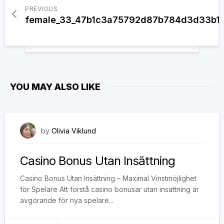
PREVIOUS
female_33_47b1c3a75792d87b784d3d33b1
YOU MAY ALSO LIKE
9 december, 2024
by
Olivia Viklund
Casino Bonus Utan Insättning
Casino Bonus Utan Insättning – Maximal Vinstmöjlighet
för Spelare Att förstå casino bonusar utan insättning är
avgörande för nya spelare...