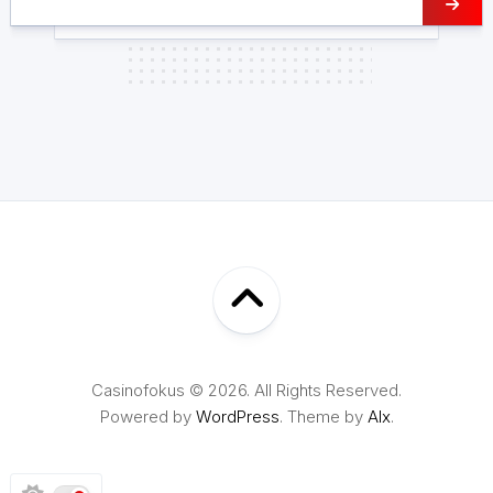
Casinofokus © 2026. All Rights Reserved.
Powered by
WordPress
. Theme by
Alx
.