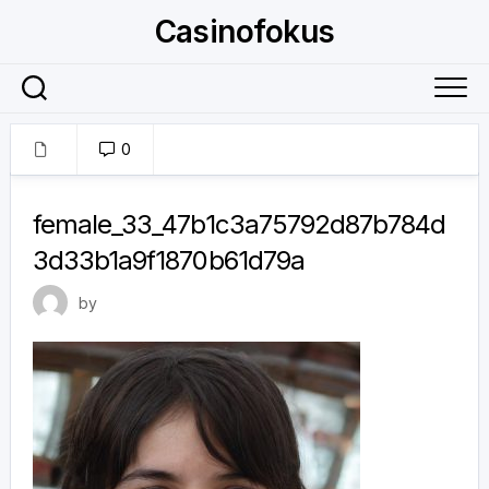
Skip
Casinofokus
to
content
0
11 mars, 2021
female_33_47b1c3a75792d87b784d
3d33b1a9f1870b61d79a
by